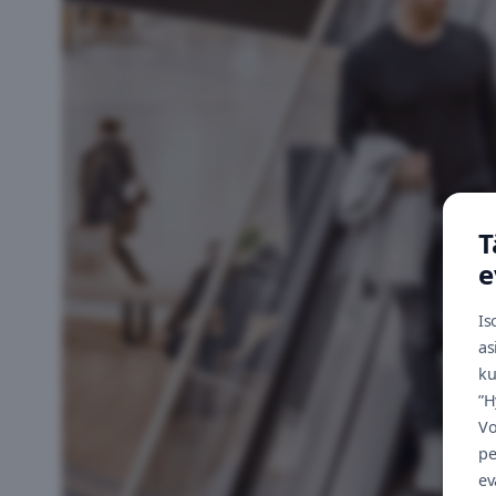
T
e
Is
as
ku
”H
Vo
pe
ev