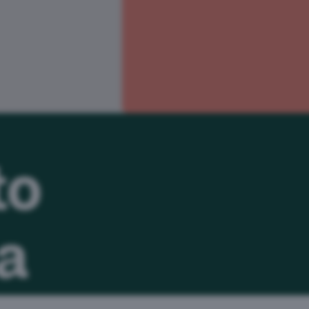
to
na