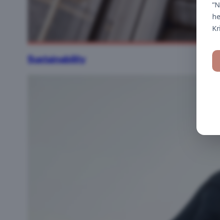
”N
he
Kr
Sustainability