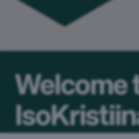
Welcome 
IsoKristii