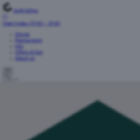
IsoKristiina
Open today: 07:00 – 21:00
Stores
Restaurants
Info
Offers & tips
About us
EN