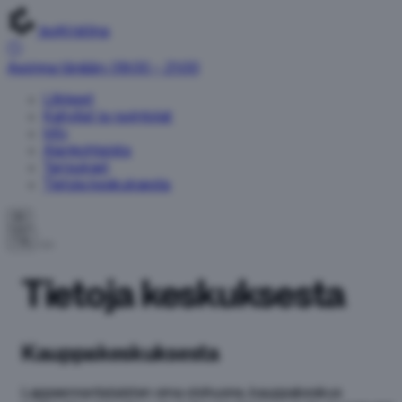
IsoKristiina
Avoinna tänään: 09:00 – 21:00
Liikkeet
Kahvilat ja ravintolat
Info
Ajankohtaista
Tarjoukset
Tietoja keskuksesta
FI
Tietoja keskuksesta
Kauppakeskuksesta
Lappeenrantalaisten oma olohuone, kauppakeskus