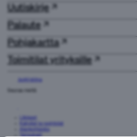
Uutiskirje
Palaute
Pohjakartta
Toimitilat yrityksille
IsoKristiina
Seuraa meitä
Liikkeet
Kahvilat ja ravintolat
Ajankohtaista
Tarjoukset