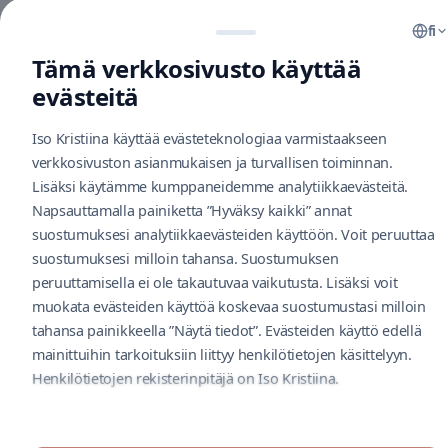
Aukioloajat
fi
Yhteystiedot
Tämä verkkosivusto käyttää
Tietoja keskuksesta
evästeitä
Info
Kuinka saapua
Pysäköinti
Iso Kristiina käyttää evästeteknologiaa varmistaakseen
Vastuullisuus
V
verkkosivuston asianmukaisen ja turvallisen toiminnan.
Uutiskirje
Palaute
Lisäksi käytämme kumppaneidemme analytiikkaevästeitä.
Evästekäytäntö
Napsauttamalla painiketta ”Hyväksy kaikki” annat
L
Toimitilat yrityksille
suostumuksesi analytiikkaevästeiden käyttöön. Voit peruuttaa
suostumuksesi milloin tahansa. Suostumuksen
M
Cityconportal
peruuttamisella ei ole takautuvaa vaikutusta. Lisäksi voit
Videovalvonta
muokata evästeiden käyttöä koskevaa suostumustasi milloin
Tietosuojaseloste
tahansa painikkeella ”Näytä tiedot”. Evästeiden käyttö edellä
A
mainittuihin tarkoituksiin liittyy henkilötietojen käsittelyyn.
Seuraa meitä
Henkilötietojen rekisterinpitäjä on Iso Kristiina.
K
© IsoKristiina 2026. Palvelun tarjoaa Nextima.