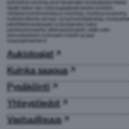
IsoKristiina toivottaa sinut lämpimästi tervetulleeksi! Meiltä
löydät kaiken sen, mitä kauppakeskukselta toivotkin:
toistakymmentä kahvilaa ja ravintolaa, muotia ja kauneutta,
kodintarvikkeita, terveys- ja hyvinvointipalveluja, monipuolis
päivittäistavarakaupat, suutaripalvelut, kaksi
pankkiautomaattia, talletusautomaatin, neljän salin
elokuvateatterin, kuntosalin, hotellin ja jopa
kaupunginteatterin!
Aukioloajat
Kuinka saapua
Pysäköinti
Yhteystiedot
Vastuullisuus