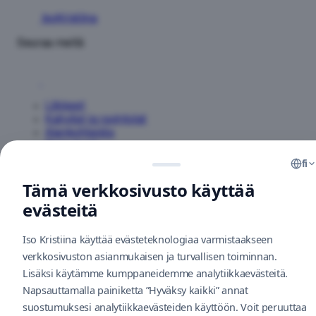
IsoKristiina
Seuraa meitä
Liikkeet
Kahvilat ja ravintolat
Ajankohtaista
Tarjoukset
Aukioloajat
fi
Yhteystiedot
Tämä verkkosivusto käyttää
Tietoja keskuksesta
evästeitä
Info
Kuinka saapua
Iso Kristiina käyttää evästeteknologiaa varmistaakseen
Pysäköinti
V
Vastuullisuus
verkkosivuston asianmukaisen ja turvallisen toiminnan.
Uutiskirje
Lisäksi käytämme kumppaneidemme analytiikkaevästeitä.
Palaute
Napsauttamalla painiketta ”Hyväksy kaikki” annat
L
Evästekäytäntö
suostumuksesi analytiikkaevästeiden käyttöön. Voit peruuttaa
Toimitilat yrityksille