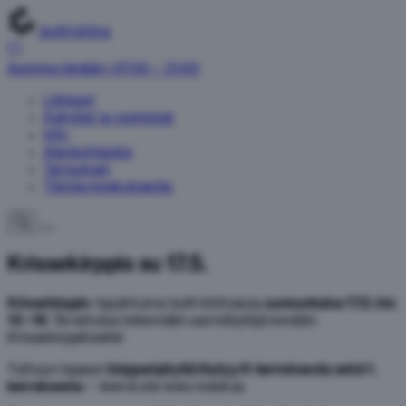
IsoKristiina
Avoinna tänään: 07:00 – 21:00
Liikkeet
Kahvilat ja ravintolat
Info
Ajankohtaista
Tarjoukset
Tietoja keskuksesta
Krissekirppis su 17.5.
Krissekirppis
-tapahtuma IsoKristiinassa
sunnuntaina 17.5. klo
12–16
. Tervetuloa tekemään aarrelöytöjä kevään
Krissekirppikselle!
Tuttuun tapaan
kirpparipöytiä löytyy K-kerroksesta sekä 1.
kerroksesta
– kierrä siis koko keskus.