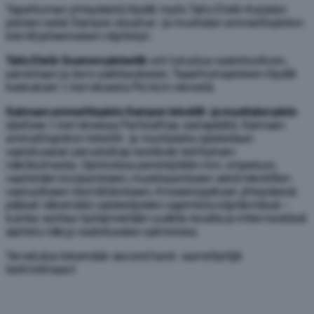
Tapahtuman yhteydestä löydät myös Taito Etelä-Karjalan
pisteen sekä Sampon sisustus- ja muotialan ammattiopiston
kierrätysteemaisen näyttelyn.
Taito Etelä-Suomen pisteellä
voit tutustua vaatehuoltoon,
parsintaan ja boro-paikkaukseen. Tapahtumapisteen löydät
keskuksen 1. kerroksesta Picnicin vierestä.
Saimaan ammattiopisto Sampon tekstiili- ja muotialan piste
sijaitsee 1. kerroksessa Partioaittaa vastapäätä. Saimaan
ammattiopiston tekstiili- ja muotialalla opiskellaan
vaatetusalan perustaitoja kestävän kehityksen
näkökulmasta. Opinnoissa perehdytään mm. ompeluun,
vaatteiden korjaamiseen, muokkaamiseen sekä tekstiilien
vastuulliseen kierrättämiseen. Krissekirppiksen yhteydessä
pääset näkemään opiskelijoiden oppimista käytännössä –
kuinka vanhaa hyödynnetään uudella tavalla ja miten kestävä
ajattelu näkyy vaatetusalan opinnoissa.
Tervetuloa tekemään second hand -aarrelöytöjä
IsoKristiinaan!